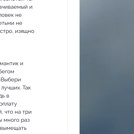
рачиваемый и 
ловек не 
етьми не 
стро, изящно 
бегом 
 «Выбери 
лучших. Так 
ь в 
рплату 
 что на три 
ы много раз 
 вымещать 