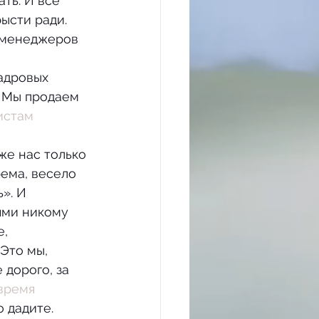
ть. И все 
рысти ради.
 
адровых 
. Мы продаем 
истам 
ема, весело 
». И 
ями никому 
, 
Это мы, 
дорого, за 
время 
о дадите.