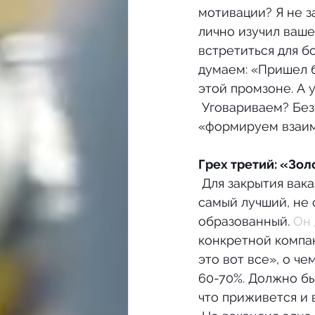
мотивации? Я не з
лично изучил ваше
встретиться для б
думаем: «Пришел б
этой промзоне. А 
 Уговариваем? Безусловно. Прихваливаем? Как без этого. По-научному: 
«формируем взаимн
Грех третий: «Зо
 Для закрытия вакансии сотрудник нужен один. Всего один. И он должен быть не 
самый лучший, не 
образованный. 
Он 
конкретной компан
это вот все», о ч
60-70%. Должно бы
что приживется и в