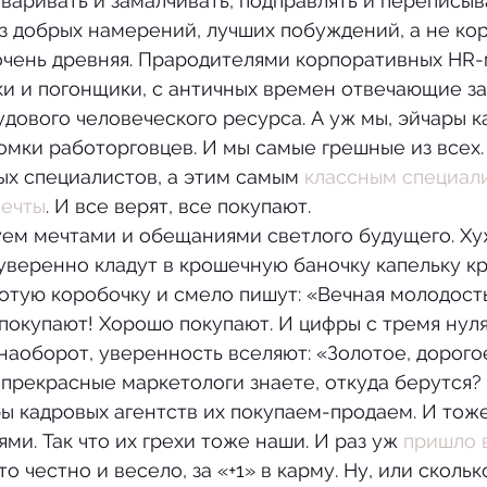
оваривать и замалчивать, подправлять и переписыва
 из добрых намерений, лучших побуждений, а не ко
и и погонщики, с античных времен отвечающие за
дового человеческого ресурса. А уж мы, эйчары к
томки работорговцев. И мы самые грешные из всех
х специалистов, а этим самым 
классным специал
мечты
. И все верят, все покупают.
уверенно кладут в крошечную баночку капельку кр
отую коробочку и смело пишут: «Вечная молодость
покупают! Хорошо покупают. И цифры с тремя нул
наоборот, уверенность вселяют: «Золотое, дорогое
 прекрасные маркетологи знаете, откуда берутся? 
ы кадровых агентств их покупаем-продаем. И тоже 
ми. Так что их грехи тоже наши. И раз уж 
пришло 
то честно и весело, за «+1» в карму. Ну, или скольк