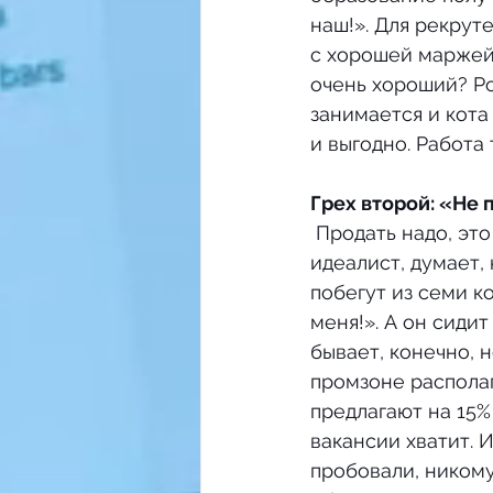
наш!». Для рекрут
с хорошей маржей.
очень хороший? Ро
занимается и кота
и выгодно. Работа
Грех второй: «Не
 Продать надо, это факт. Но как? С одной стороны, работодатель – романтик и 
идеалист, думает,
побегут из семи к
меня!». А он сиди
бывает, конечно, 
промзоне располага
предлагают на 15%
вакансии хватит. И
пробовали, никому