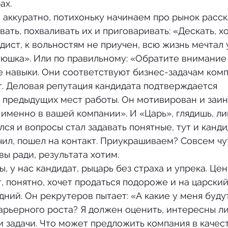
ах.
ать, похваливать их и приговаривать: «Дескать, хо
дист, к вольностям не приучен, всю жизнь мечтал у
тюшка». Или по правильному: «Обратите внимание 
 навыки. Они соответствуют бизнес-задачам комп
. Деловая репутация кандидата подтверждается 
 предыдущих мест работы. Он мотивирован и заин
именно в вашей компании». И «Царь», глядишь, ли
лся и вопросы стал задавать понятные, тут и канд
чил, пошел на контакт. Приукрашиваем? Совсем чут
вы ради, результата хотим.
, понятно, хочет продаться подороже и на царский
адний. Он рекрутеров пытает: «А какие у меня буду
арьерного роста? Я должен оценить, интересны ли
 задачи. Что может предложить компания в качес