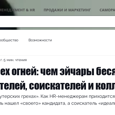
МЕНЕДЖМЕНТ & HR
ПРОДАЖИ И МАРКЕТИНГ
САМОРА
ообщество
Возможности
г.
5 мин. чтения
ех огней: чем эйчары бес
телей, соискателей и кол
утерских грехах». Как HR-менеджерам приходится 
ь нашел «своего» кандидата, а соискатель «идеал