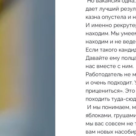
 Но вакансия одна, нельзя взять на нее семь человек и через год посмотреть, кто 
дает лучший резуль
казна опустела и 
И именно рекрутер
находим. Мы умеем
находим и не ведем
Если такого канди
Давайте ему полца
нас вместе с ним.
Работодатель не м
и очень подходит.
прицениться». Это
походить туда-сюд
 И мы понимаем, мы не спешим. Мы организовываем большой прилавок с 
яблоками, грушами
мы вас совсем не 
вам новых насобир