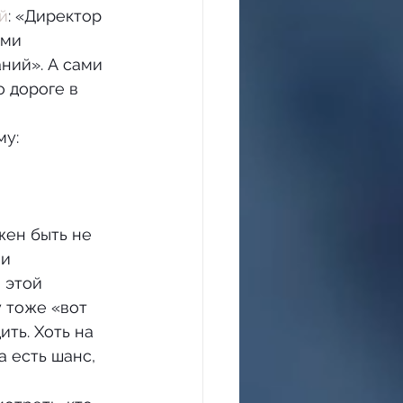
й
: «Директор 
ами 
ний». А сами 
 дороге в 
и 
 этой 
 тоже «вот 
ть. Хоть на 
 есть шанс, 