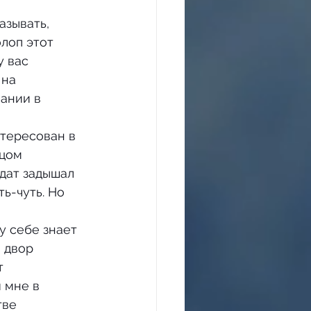
лоп этот 
 вас 
на 
ании в 
тересован в 
цом 
идат задышал 
ь-чуть. Но 
 двор 
т 
 мне в 
тве 