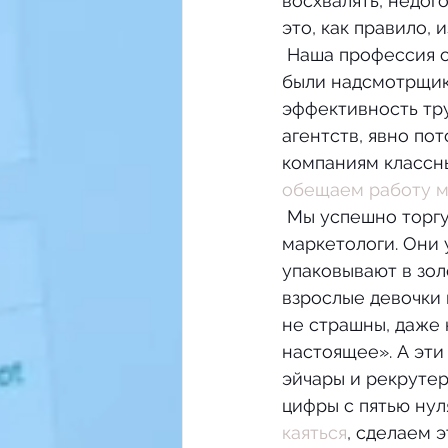
восхвалять, недог
это, как правило,
 Наша профессия очень древняя. Прародителями корпоративных HR-менеджеров 
были надсмотрщик
эффективность тру
агентств, явно по
компаниям классны
обещаем работу 
 Мы успешно торгуем мечтами и обещаниями светлого будущего. Хуже нас только 
маркетологи. Они 
упаковывают в зол
взрослые девочки 
не страшны, даже 
настоящее». А эти
эйчары и рекрутер
цифры с пятью нуля
каяться
, сделаем э