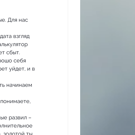
алькулятор 
т сбыт. 
рошо себя 
ет уйдет, и в 
 понимаете, 
олнительное 
 золотой ты 