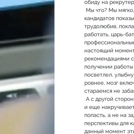
обиду на рекрутер
 Мы что? Мы мягко, аккуратно, потихоньку начинаем про рынок рассказывать, 
кандидатов показыв
трудолюбив, покла
работать, царь-ба
профессиональные
настоящий момент
рекомендациями с
получении работы 
посветлел, улыбну
ровнее, мозг вклю
стараемся не заба
 А с другой стороны, у нас кандидат, рыцарь без страха и упрека. Цену себе знает 
и еще накручивает
попасть, а не на з
перспективы для к
данный момент эти