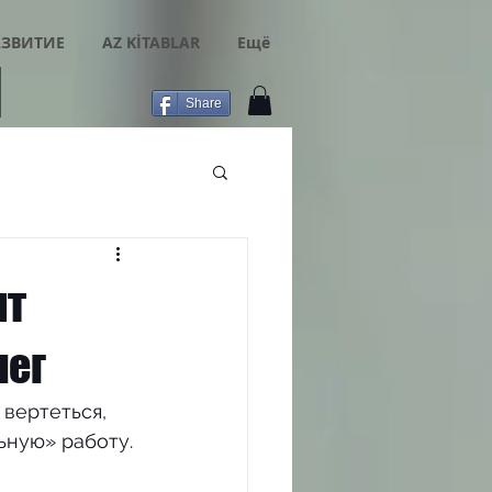
ЗВИТИЕ
AZ KİTABLAR
Ещё
Share
ят
лег
вертеться, 
ьную» работу.