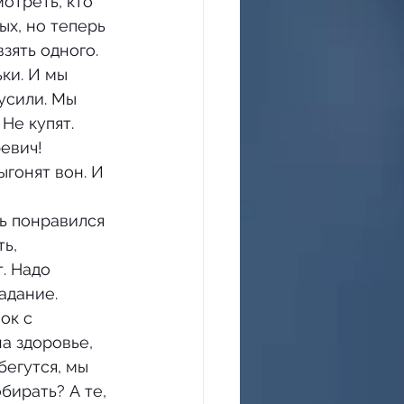
ых, но теперь 
зять одного. 
ки. И мы 
усили. Мы 
Не купят. 
евич! 
гонят вон. И 
ь понравился 
ь, 
. Надо 
адание.
а здоровье, 
егутся, мы 
бирать? А те, 