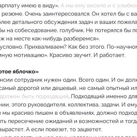
арплату имею в виду». 
А мы ему весело и с улыбко
 резюме. Очень заинтересовался. Он хотел бы с в
олее детального обсуждения задач и ваших пожела
ы на собеседование, голубчик. Не потерялся бы по
уж на месте как-нибудь разберемся».
ую мотивацию». Красиво звучит. И работает.
лотое яблочко»
самый дорогой или дешевый, не самый опытный ил
должен быть подходящий
. Подходящий именно для
ии, этого руководителя, коллектива, задачи. И ему
ем мы красиво пишем в объявлениях, должно подходи
ть пересечение ожиданий и возможностей и тогда
ырастет. А если повезет, то зацветет.