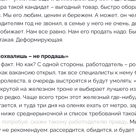
ера такой кандидат – выгодный товар, быстро обо
 Мы его любим, ценим и бережем. А может, он че
дителям год не звонил, в семье у него не очень, д
 обижает. Нам все равно. Нам его продать надо. Бы
 такая. Деформирующая.
 похвалишь – не продашь»
 как вакансию открыл, так все специалисты к нему 
оролевств, в очередь выстроятся и будут умолять:
т крутой на железном троне и выбирает лучшего из 
но редко. Чаще всего трон этот железный где-нибуд
ется, и туда три дня на оленях ехать от метро, за
 ниже среднерыночной и список требований такой,
 
попробуй, скажи такому работодателю правду
. М
 не рекомендуем: рассердится, обидится, и будет