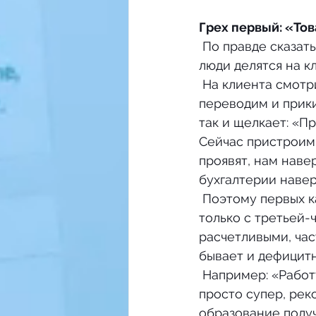
Грех первый: «То
 По правде сказать, мы, рекрутеры из агентств, профдеформированные. Для нас 
люди делятся на к
 На клиента смотрим и думаем: «Сколько может заплатить», на кандидата взгляд 
переводим и прики
так и щелкает: «П
Сейчас пристроим 
проявят, нам наве
бухгалтерии навер
 Поэтому первых кандидатов продаем дешево, а реально зарабатывать начинаем 
только с третьей-
расчетливыми, час
бывает и дефицитн
 Например: «Работу менял раз в пять лет – молодец, навыки правильные развил – 
просто супер, рек
образование получ