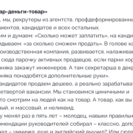
вар-деньги-товар»
лиентов, кандидатов и всех остальных.
дываем: «за сколько сможем продать». В голове к
роизводственная компания, развивается, налаживае
сюда парочку активных продавцов, если парни хо
рняка закажут инженеров. А там секретарша в декр
няка понадобятся дополнительные руки».
четвертой вакансии. Мы становимся циничными и 
то смотрим на людей как на товар. А товар, как вы
ый, и массовый, и неликвид.
омендации руководителей собирал – классно, доп
ал – умничка, еще и английский выучил? Иди сюда,