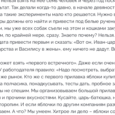
тат. Так делали когда-то давно, в начале девяност
на такие эксперименты мало кто решается. Нужно в
ы должны его найти и привести под белые ручень
, мы уже всех собак съели на этом и кошками зак
, по крайней мере, сразу. Знаете почему? Нельзя. 
дата привести первым и сказать: «Вот он, Иван-цар
рства и Василису в жены», ему ничего не дадут. Вы
ожет взять «первого встречного». Даже если очен
 У работодателя правило: «Надо посмотреть, выбрат
 же рынок. Кто же с первого прилавка яблоки купит
а полчасика, понадкусывать, тесты дать, пробное з
 и прочими вкусностями. Кусайте, царь-батюшка, н
торопим. И если яблочки по другим компаниям разб
аем. А что? Мы умеем. Хитрое ли дело – яблоки со