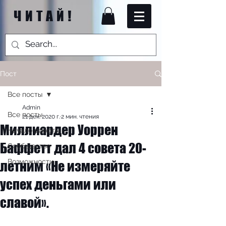
ЧИТАЙ!
Пост
Все посты
Admin
Все посты
21 дек. 2020 г.
2 мин. чтения
Миллиардер Уоррен
Начало работы
Баффетт дал 4 совета 20-
Сообщество
Возможности
летним «Не измеряйте
успех деньгами или
славой».