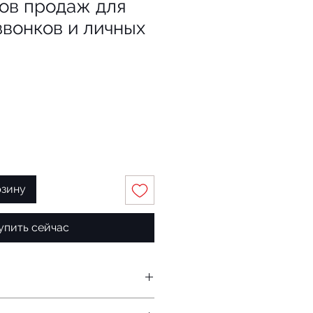
ов продаж для
звонков и личных
рзину
упить сейчас
ота с возражениями» достойна