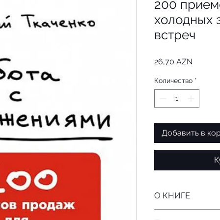
200 прием
холодных 
встреч
Цена
26,70 AZN
Количество
*
Добавить в ко
К
О КНИГЕ
Почему книга «Раб