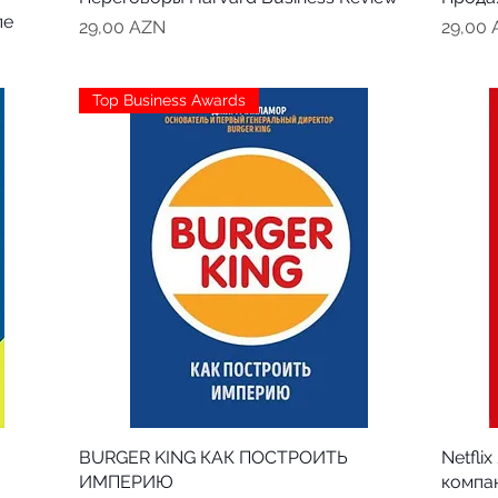
ле
Цена
Цена
29,00 AZN
29,00
Top Business Awards
BURGER KING КАК ПОСТРОИТЬ
Netfli
ИМПЕРИЮ
компа