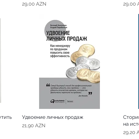
Цена
Цена
29,00 AZN
29,00
утить
Удвоение личных продаж
Стори
на ис
Цена
21,90 AZN
Цена
29,20 