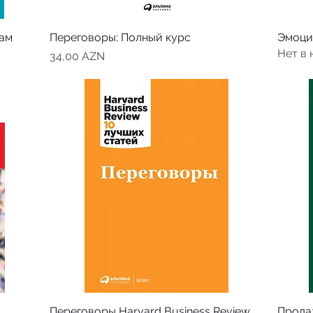
там
Переговоры: Полный курс
Эмоци
Нет в
Цена
34,00 AZN
Переговоры Harvard Business Review
Прода