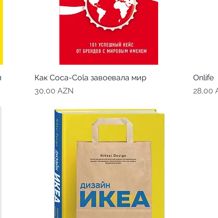
л
Как Coca-Cola завоевала мир
Onlife
Цена
Цена
30,00 AZN
28,00