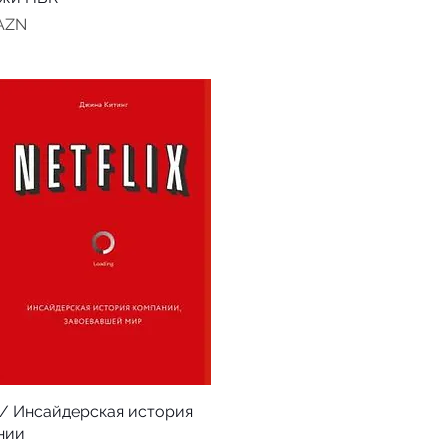
 AZN
x / Инсайдерская история
нии