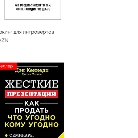
ркинг для интровертов
 AZN
селлер