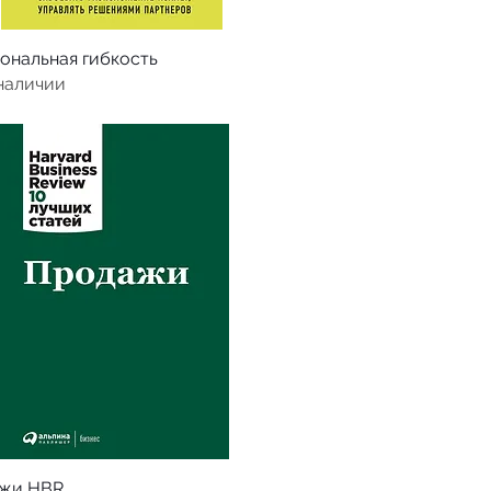
ональная гибкость
 наличии
жи HBR