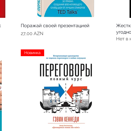
к
Поражай своей презентацией
Жестки
угодно
Цена
27,00 AZN
Нет в
Новинка