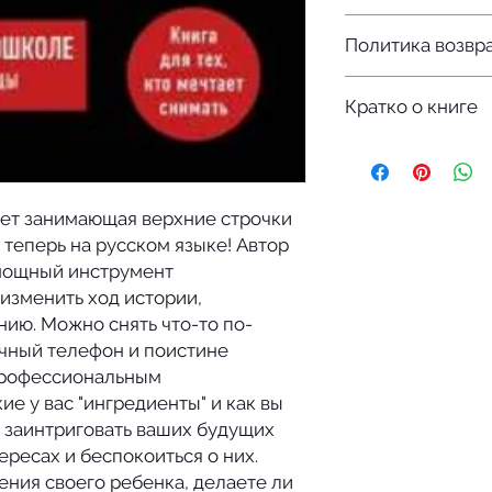
сценарист, писате
Доставка (+ подаро
коммерческих и авт
Политика возвр
стоимость и осущес
клипов и телевизио
после оформления з
спродюсировал и сн
Мы продаём то, что
был отмечен студи
Кратко о книге
понравится эта книг
году.
ёх дней и мы вернё
Эта книга поможет 
книгу по вашему ж
видео, а сделать е
 лет занимающая верхние строчки
теперь на русском языке! Автор
 мощный инструмент
изменить ход истории,
нию. Можно снять что-то по-
чный телефон и поистине
профессиональным
ие у вас "ингредиенты" и как вы
 заинтриговать ваших будущих
ересах и беспокоиться о них.
ения своего ребенка, делаете ли