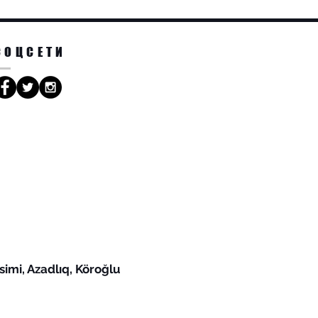
СОЦСЕТИ
simi, Azadlıq, Köroğlu