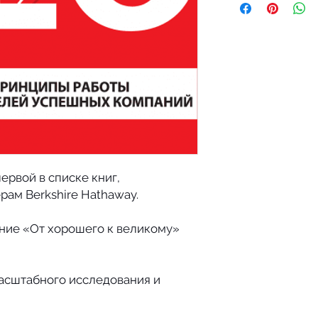
понравится эта книг
руководителей и п
ёх дней и мы вернё
делают иначе.
книгу по вашему ж
Эта группа людей 
Оказавшись в разны
играли по собстве
не изменяли выбра
вызывало недовольс
приводило к верши
Автор разрушает м
лидерстве. Он утве
не стоит переоцен
ервой в списке книг,
большого опыта. Мн
CEO не обладали ни
ам Berkshire Hathaway.
не помешало им ст
ние «От хорошего к великому»
масштабного исследования и