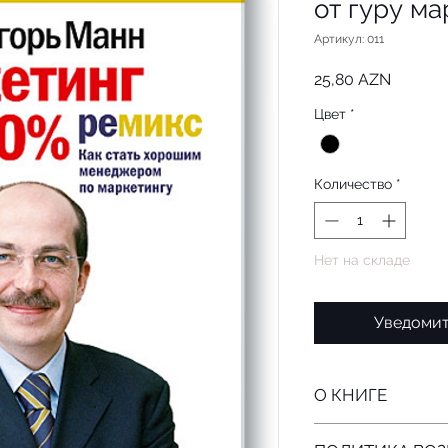
от гуру ма
Артикул: 011
Цена
25,80 AZN
Цвет
*
Количество
*
Нет на складе
Уведомит
О КНИГЕ
Автор: Игорь Манн