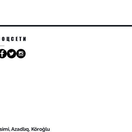
СОЦСЕТИ
simi, Azadlıq, Köroğlu