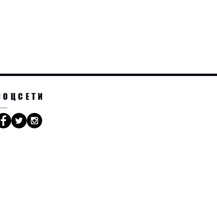
Книга
978-5-93878-820-6
гл. Think and Grow Rich) — книга
ателя, журналиста и
на Хилла. Впервые была
 году. Хотя название
 эта книга рассказывает только
СОЦСЕТИ
гатым, автор поясняет, что
философия может быть
ы помочь людям добиться
правлениям. Например
ватель Джим Мюррей писал, что
Кену Нортону выиграть бой
1973 году. Занимает шестое
знес-бестселлеров
ek, также включена в список
Lifetime «Must Read» Books
рти Хилла в 1970 году книга
жом 20 миллионов копий.