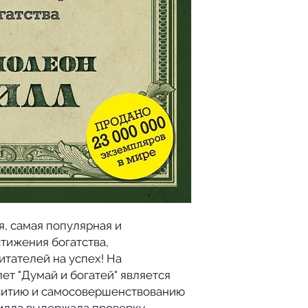
Think and Grow Ri
Автор
Жанр
Язык оригинала
Оригинал издан
Переводчик
Серия
я, самая популярная и
тижения богатства,
Издатель
тателей на успех! На
Выпуск
ет "Думай и богатей" является
витию и самосовершенствованию
Страниц