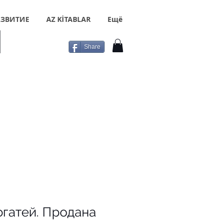
ЗВИТИЕ
AZ KİTABLAR
Ещё
Share
огатей. Продана