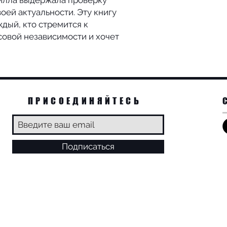
илла выдержала проверку
оей актуальности. Эту книгу
Носитель
дый, кто стремится к
совой независимости и хочет
ISBN
Думай и богатей (ан
американского пис
психолога Наполео
опубликована в 1937
подразумевает, что
ПРИСОЕДИНЯЙТЕСЬ
о том, как стать бо
излагаемая в ней 
использована, чтоб
успеха по всем на
Подписаться
спортивный обозре
эта книга помогла 
у Мохаммеда Али в 
место в списке би
журнала BusinessWe
Джона Максвелла A 
List. К моменту сме
была продана тира