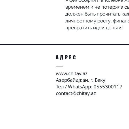
– философия Наполеона Х
временем и не потеряла св
должен быть прочитать каж
личностному росту, финан
превратить идеи деньги!
АДРЕС
www.chitay.az
Азербайджан, г. Баку
Тел / WhatsApp: 0555300117
contact@chitay.az