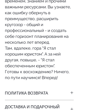
временем, знанием и прочими
важными ресурсами. Вы узнаете,
как ошибку обернуть в
преимущество, расширить
кругозор - общий и
профессиональный - и создать
себе горизонт планирования на
несколько лет вперед.
Там, вдалеке, гора "Я стал
хорошим юристом". А за ней
другая, повыше, - "Я стал
обеспеченным юристом".
Готовы к восхождению? Ничего,
по пути научимся! Вперед!
ПОЛИТИКА ВОЗВРАТА
Мы продаём то, что читаем сами. Если
ДОСТАВКА И ПОДАРОЧНЫЙ
вам не понравится эта книга - верните