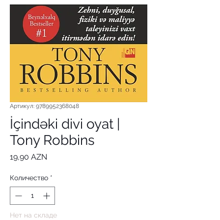
Артикул: 9789952368048
İçindəki divi oyat |
Tony Robbins
Цена
19,90 AZN
Количество
*
Нет на складе