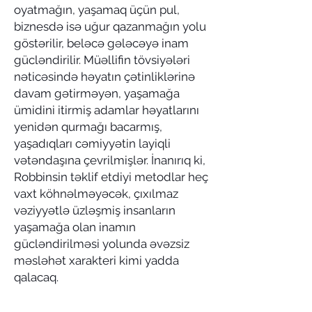
oyatmağın, yaşamaq üçün pul,
biznesdə isə uğur qazanmağın yolu
göstərilir, beləcə gələcəyə inam
gücləndirilir. Müəllifin tövsiyələri
nəticəsində həyatın çətinliklərinə
davam gətirməyən, yaşamağa
ümidini itirmiş adamlar həyatlarını
yenidən qurmağı bacarmış,
yaşadıqları cəmiyyətin layiqli
vətəndaşına çevrilmişlər. İnanırıq ki,
Robbinsin təklif etdiyi metodlar heç
vaxt köhnəlməyəcək, çıxılmaz
vəziyyətlə üzləşmiş insanların
yaşamağa olan inamın
gücləndirilməsi yolunda əvəzsiz
məsləhət xarakteri kimi yadda
qalacaq.