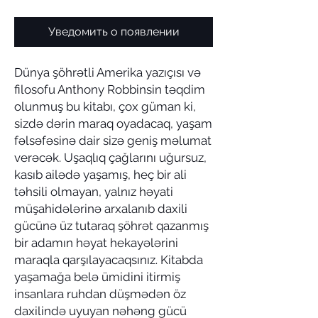
Уведомить о появлении
Dünya şöhrətli Amerika yazıçısı və
filosofu Anthony Robbinsin təqdim
olunmuş bu kitabı, çox güman ki,
sizdə dərin maraq oyadacaq, yaşam
fəlsəfəsinə dair sizə geniş məlumat
verəcək. Uşaqlıq çağlarını uğursuz,
kasıb ailədə yaşamış, heç bir ali
təhsili olmayan, yalnız həyati
müşahidələrinə arxalanıb daxili
gücünə üz tutaraq şöhrət qazanmış
bir adamın həyat hekayələrini
maraqla qarşılayacaqsınız. Kitabda
yaşamağa belə ümidini itirmiş
insanlara ruhdan düşmədən öz
daxilində uyuyan nəhəng gücü