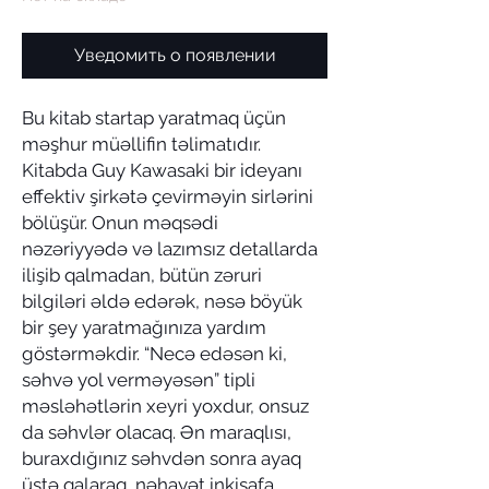
Уведомить о появлении
Bu kitab startap yaratmaq üçün
məşhur müəllifin təlimatıdır.
Kitabda Guy Kawasaki bir ideyanı
effektiv şirkətə çevirməyin sirlərini
bölüşür. Onun məqsədi
nəzəriyyədə və lazımsız detallarda
ilişib qalmadan, bütün zəruri
bilgiləri əldə edərək, nəsə böyük
bir şey yaratmağınıza yardım
göstərməkdir. “Necə edəsən ki,
səhvə yol verməyəsən” tipli
məsləhətlərin xeyri yoxdur, onsuz
da səhvlər olacaq. Ən maraqlısı,
buraxdığınız səhvdən sonra ayaq
üstə qalaraq, nəhayət inkişafa