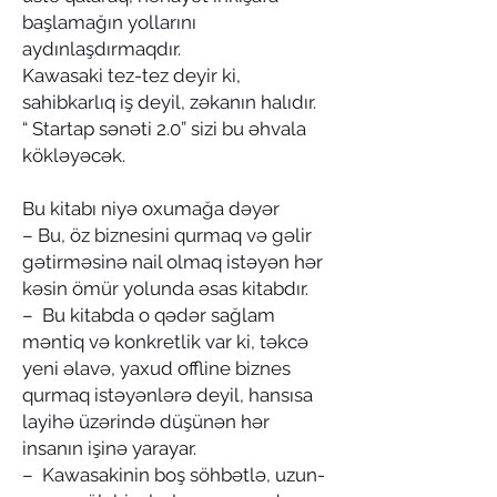
başlamağın yollarını
aydınlaşdırmaqdır.
Kawasaki tez-tez deyir ki,
sahibkarlıq iş deyil, zəkanın halıdır.
“ Startap sənəti 2.0” sizi bu əhvala
kökləyəcək.
Bu kitabı niyə oxumağa dəyər
– Bu, öz biznesini qurmaq və gəlir
gətirməsinə nail olmaq istəyən hər
kəsin ömür yolunda əsas kitabdır.
– Bu kitabda o qədər sağlam
məntiq və konkretlik var ki, təkcə
yeni əlavə, yaxud offline biznes
qurmaq istəyənlərə deyil, hansısa
layihə üzərində düşünən hər
insanın işinə yarayar.
– Kawasakinin boş söhbətlə, uzun-