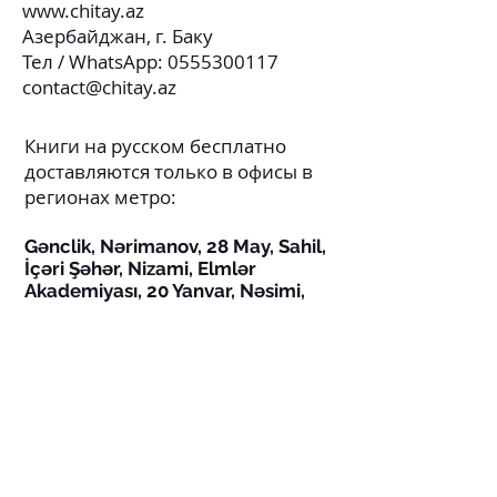
www.chitay.az
Азербайджан, г. Баку
Тел / WhatsApp:
0555300117
contact@chitay.az
Книги на русском бесплатно
доставляются только в офисы в
регионах метро:
Gənclik, Nərimanov, 28 May, Sahil,
İçəri Şəhər, Nizami, Elmlər
Akademiyası, 20 Yanvar, Nəsimi,
Azadlıq, Köroğlu
В остальные места доплата
составляет от 2.90 до 4.90 АЗН
СОЦСЕТИ